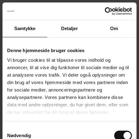
Samtykke
Detaljer
Om
Something went wrong!
Sorry! Our developers have been notified.
Denne hjemmeside bruger cookies
Vi bruger cookies til at tilpasse vores indhold og
Go back to the start page
annoncer, til at vise dig funktioner til sociale medier og til
at analysere vores trafik. Vi deler også oplysninger om
din brug af vores hjemmeside med vores partnere inden
for sociale medier, annonceringspartnere og
analysepartnere. Vores partnere kan kombinere disse
data med andre oplysninger, du har givet dem, eller som
de har indsamlet fra din brug af deres tjenester.
S
Nødvendig
a