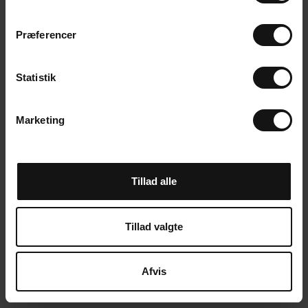
m
t
Præferencer
y
k
k
Statistik
e
v
Marketing
a
l
g
Tillad alle
Tillad valgte
Afvis