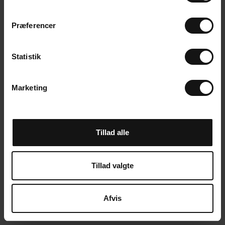
m
t
Præferencer
y
k
k
Statistik
e
v
Marketing
a
l
g
Tillad alle
Tillad valgte
Afvis