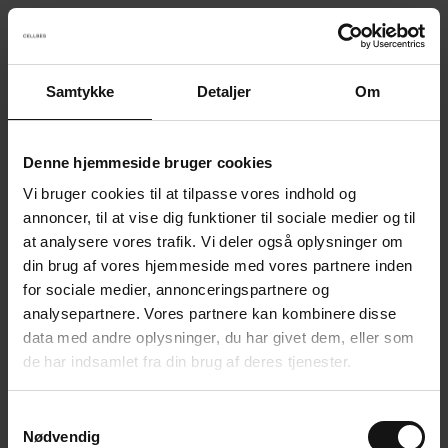
Samtykke
Detaljer
Om
Something went wrong!
Sorry! Our developers have been notified.
Denne hjemmeside bruger cookies
Vi bruger cookies til at tilpasse vores indhold og
Go back to the start page
annoncer, til at vise dig funktioner til sociale medier og til
at analysere vores trafik. Vi deler også oplysninger om
din brug af vores hjemmeside med vores partnere inden
for sociale medier, annonceringspartnere og
analysepartnere. Vores partnere kan kombinere disse
data med andre oplysninger, du har givet dem, eller som
de har indsamlet fra din brug af deres tjenester.
S
Nødvendig
a