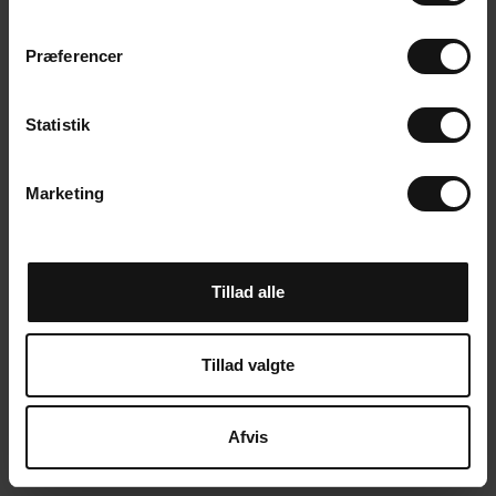
m
t
Præferencer
y
k
k
Statistik
e
v
Marketing
a
l
g
Tillad alle
Tillad valgte
Afvis