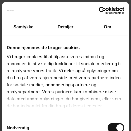
Samtykke
Detaljer
Om
Something went wrong!
Sorry! Our developers have been notified.
Denne hjemmeside bruger cookies
Vi bruger cookies til at tilpasse vores indhold og
Go back to the start page
annoncer, til at vise dig funktioner til sociale medier og til
at analysere vores trafik. Vi deler også oplysninger om
din brug af vores hjemmeside med vores partnere inden
for sociale medier, annonceringspartnere og
analysepartnere. Vores partnere kan kombinere disse
data med andre oplysninger, du har givet dem, eller som
de har indsamlet fra din brug af deres tjenester.
S
Nødvendig
a