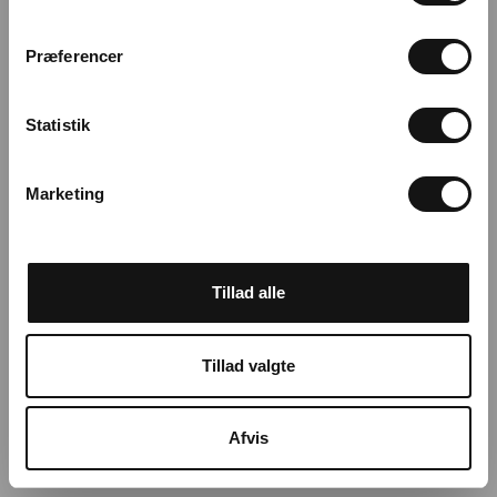
m
t
Præferencer
y
k
k
Statistik
e
v
Marketing
a
l
g
Tillad alle
Tillad valgte
Afvis