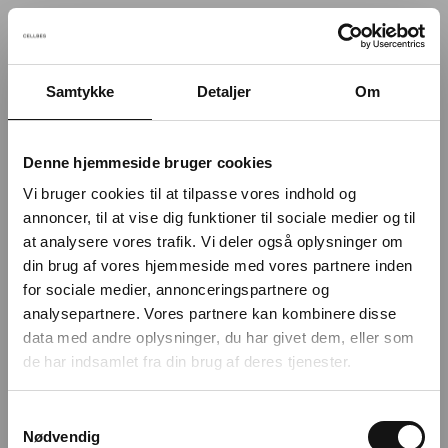
Samtykke
Detaljer
Om
Something went wrong!
Sorry! Our developers have been notified.
Denne hjemmeside bruger cookies
Vi bruger cookies til at tilpasse vores indhold og
Go back to the start page
annoncer, til at vise dig funktioner til sociale medier og til
at analysere vores trafik. Vi deler også oplysninger om
din brug af vores hjemmeside med vores partnere inden
for sociale medier, annonceringspartnere og
analysepartnere. Vores partnere kan kombinere disse
data med andre oplysninger, du har givet dem, eller som
de har indsamlet fra din brug af deres tjenester.
S
Nødvendig
a