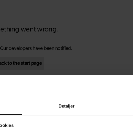
ething went wrong!
 Our developers have been notified.
ck to the start page
Detaljer
ookies