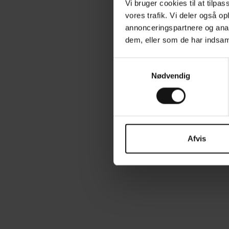
Vi bruger cookies til at tilpas
vores trafik. Vi deler også 
annonceringspartnere og anal
dem, eller som de har indsaml
S
Nødvendig
a
m
t
y
k
k
Afvis
e
v
a
l
g