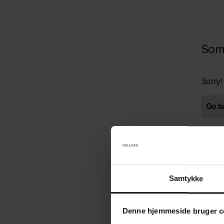
Som
Sorry!
Go ba
Samtykke
Denne hjemmeside bruger c