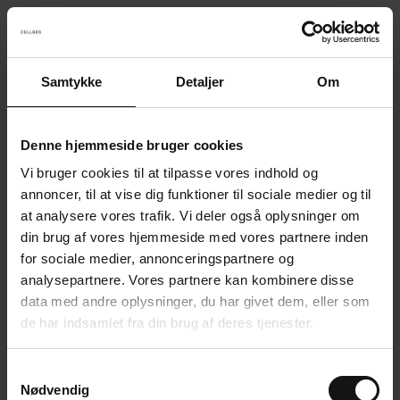
Samtykke
Detaljer
Om
Something went wrong!
Sorry! Our developers have been notified.
Denne hjemmeside bruger cookies
Vi bruger cookies til at tilpasse vores indhold og
Go back to the start page
annoncer, til at vise dig funktioner til sociale medier og til
at analysere vores trafik. Vi deler også oplysninger om
din brug af vores hjemmeside med vores partnere inden
for sociale medier, annonceringspartnere og
analysepartnere. Vores partnere kan kombinere disse
data med andre oplysninger, du har givet dem, eller som
de har indsamlet fra din brug af deres tjenester.
S
Nødvendig
a