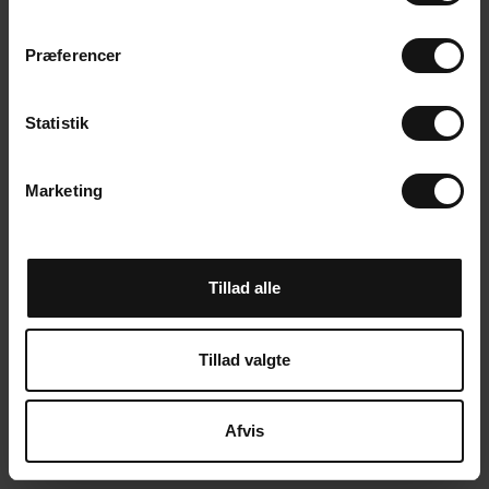
m
t
Præferencer
y
k
k
Statistik
e
v
Marketing
a
l
g
Tillad alle
Tillad valgte
Afvis