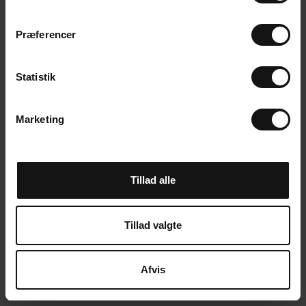
m
t
Præferencer
y
k
k
Statistik
e
v
Marketing
a
l
g
Tillad alle
Tillad valgte
Afvis