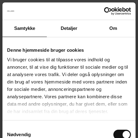
Samtykke
Detaljer
Om
Something went wrong!
Sorry! Our developers have been notified.
Denne hjemmeside bruger cookies
Vi bruger cookies til at tilpasse vores indhold og
Go back to the start page
annoncer, til at vise dig funktioner til sociale medier og til
at analysere vores trafik. Vi deler også oplysninger om
din brug af vores hjemmeside med vores partnere inden
for sociale medier, annonceringspartnere og
analysepartnere. Vores partnere kan kombinere disse
data med andre oplysninger, du har givet dem, eller som
de har indsamlet fra din brug af deres tjenester.
S
Nødvendig
a